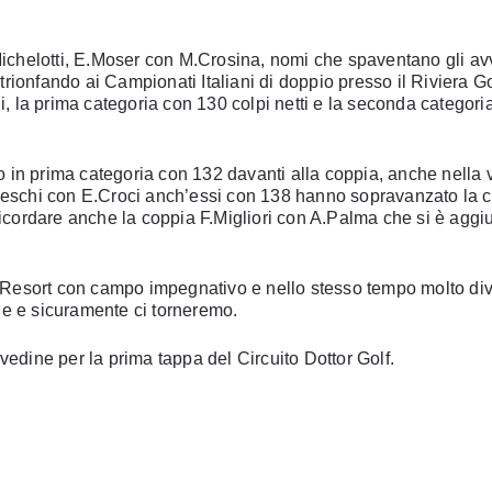
chelotti, E.Moser con M.Crosina, nomi che spaventano gli avve
trionfando ai Campionati Italiani di doppio presso il Riviera G
li, la prima categoria con 130 colpi netti e la seconda categori
 in prima categoria con 132 davanti alla coppia, anche nella v
schi con E.Croci anch’essi con 138 hanno sopravanzato la c
cordare anche la coppia F.Migliori con A.Palma che si è aggiu
b e Resort con campo impegnativo e nello stesso tempo molto di
ne e sicuramente ci torneremo.
vedine per la prima tappa del Circuito Dottor Golf.